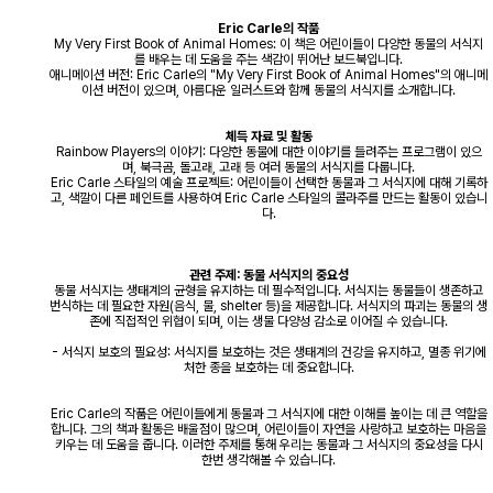
Eric Carle의 작품
My Very First Book of Animal Homes: 이 책은 어린이들이 다양한 동물의 서식지
를 배우는 데 도움을 주는 색감이 뛰어난 보드북입니다.
애니메이션 버전: Eric Carle의 "My Very First Book of Animal Homes"의 애니메
이션 버전이 있으며, 아름다운 일러스트와 함께 동물의 서식지를 소개합니다.
체득 자료 및 활동
Rainbow Players의 이야기: 다양한 동물에 대한 이야기를 들려주는 프로그램이 있으
며, 북극곰, 돌고래, 고래 등 여러 동물의 서식지를 다룹니다.
Eric Carle 스타일의 예술 프로젝트: 어린이들이 선택한 동물과 그 서식지에 대해 기록하
고, 색깔이 다른 페인트를 사용하여 Eric Carle 스타일의 콜라주를 만드는 활동이 있습니
다.
관련 주제: 동물 서식지의 중요성
동물 서식지는 생태계의 균형을 유지하는 데 필수적입니다. 서식지는 동물들이 생존하고
번식하는 데 필요한 자원(음식, 물, shelter 등)을 제공합니다. 서식지의 파괴는 동물의 생
존에 직접적인 위협이 되며, 이는 생물 다양성 감소로 이어질 수 있습니다.
- 서식지 보호의 필요성: 서식지를 보호하는 것은 생태계의 건강을 유지하고, 멸종 위기에
처한 종을 보호하는 데 중요합니다.
Eric Carle의 작품은 어린이들에게 동물과 그 서식지에 대한 이해를 높이는 데 큰 역할을
합니다. 그의 책과 활동은 배울점이 많으며, 어린이들이 자연을 사랑하고 보호하는 마음을
키우는 데 도움을 줍니다. 이러한 주제를 통해 우리는 동물과 그 서식지의 중요성을 다시
한번 생각해볼 수 있습니다.