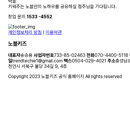
력을
키워주는 노블만의 노하우를 공유하실 점주님을 기다립니다.
창업 문의
1533 -4552
개인정보처리 방침
|
이용약관
노블키즈
대표자
송승용
사업자번호
733-85-02463
전화
070-4400-5118
일
trendtechie1@gmail.com
팩스
0504-029-4021
주소
충성남
천안시 서북구 불당 34길 9, 4층
Copyright
2023 노블키즈 공식 홈페이지 All rights reserved