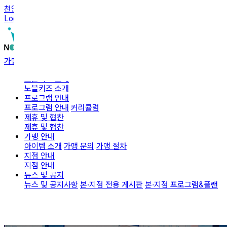
천안불당본점
|
나주혁신점
|
광주금호점
|
대구침산점
|
울산점
Login
|
회원가입
가맹문의
노블키즈 소개
노블키즈 소개
프로그램 안내
프로그램 안내
커리큘럼
제휴 및 협찬
제휴 및 협찬
가맹 안내
아이템 소개
가맹 문의
가맹 절차
지점 안내
지점 안내
뉴스 및 공지
뉴스 및 공지사항
본·지점 전용 게시판
본∙지점 프로그램&플랜